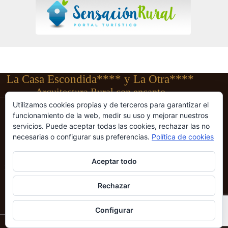
La Casa Escondida**** y La Otra****
Arquitectura Rural con encanto
Plazuela de la Iglesia, 12
Utilizamos cookies propias y de terceros para garantizar el
47313 Cogeces del Monte
funcionamiento de la web, medir su uso y mejorar nuestros
VALLADOLID
servicios. Puede aceptar todas las cookies, rechazar las no
Teléfono: 607 568 985
necesarias o configurar sus preferencias.
Política de cookies
REGISTRADO EN
Aceptar todo
LA DELEGACIÓN DE TURISMO DE LA JUNTA DE CASTILLA Y LEÓN
CON LOS NÚMEROS: C.R.A. 47-218 y C.R.A. 47-241
Rechazar
Configurar
Politica de Privacidad